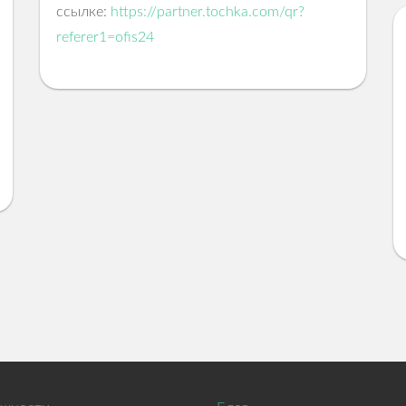
+7
ссылке:
https://partner.tochka.com/qr?
Нужен только для получения смс с кодом
referer1=ofis24
регистрации. Никакого спама.