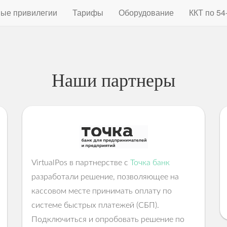
ые привилегии
Тарифы
Оборудование
ККТ по 54
Наши партнеры
Две недели бесплатно
Зарегистрируйтесь и получите бесплатный доступ к ВиртуалПос
Компания:
.virtualpos.ru
Демо-магазин:
VirtualPos в партнерстве с
Точка банк
разработали решение, позволяющее на
кассовом месте принимать оплату по
системе быстрых платежей (СБП).
Подключиться и опробовать решение по